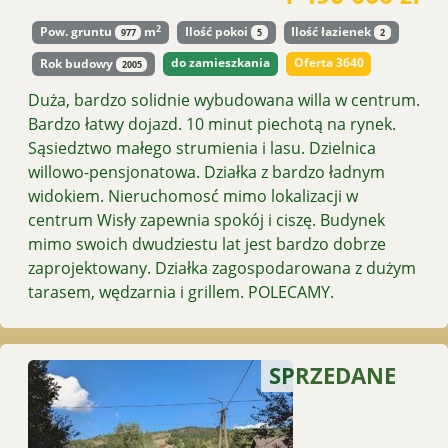
2
Pow. gruntu
m
Ilość pokoi
Ilość łazienek
977
5
2
do zamieszkania
Oferta 3640
Rok budowy
2005
Duża, bardzo solidnie wybudowana willa w centrum.
Bardzo łatwy dojazd. 10 minut piechotą na rynek.
Sąsiedztwo małego strumienia i lasu. Dzielnica
willowo-pensjonatowa. Działka z bardzo ładnym
widokiem. Nieruchomosć mimo lokalizacji w
centrum Wisły zapewnia spokój i ciszę. Budynek
mimo swoich dwudziestu lat jest bardzo dobrze
zaprojektowany. Działka zagospodarowana z dużym
tarasem, wędzarnia i grillem. POLECAMY.
SPRZEDANE