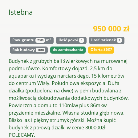
Istebna
950 000 zł
2
Pow. gruntu
m
Ilość pokoi
Ilość łazienek
2300
5
3
do zamieszkania
Oferta 3637
Rok budowy
2010
Budynek z grubych bali świerkowych na murowanej
podmurówce. Komfortowy dojazd. 2,5 km do
aquaparku i wyciagu narciarskiego. 15 kilometrów
do centrum Wisły. Południowa ekspozycja. Duża
działka (podzielona na dwie) w pełni budowlana z
możliwością dobudowania dodatkowych budynków.
Powierzcnia domu to 110mkw plus 86mkw
przyziemie mieszkalne. Własna studnia głębinowa.
Blisko las i piękny strumyk górski. Można kupić
budynek z połową działki w cenie 800000zł.
POLECAMY.