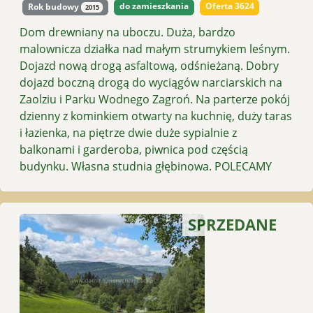
do zamieszkania
Oferta 3624
Rok budowy
2015
Dom drewniany na uboczu. Duża, bardzo
malownicza działka nad małym strumykiem leśnym.
Dojazd nową drogą asfaltową, odśnieżaną. Dobry
dojazd boczną drogą do wyciągów narciarskich na
Zaolziu i Parku Wodnego Zagroń. Na parterze pokój
dzienny z kominkiem otwarty na kuchnię, duży taras
i łazienka, na piętrze dwie duże sypialnie z
balkonami i garderoba, piwnica pod częścią
budynku. Własna studnia głębinowa. POLECAMY
SPRZEDANE