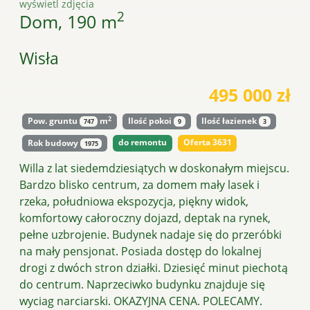
wyświetl zdjęcia
2
Dom, 190 m
Wisła
495 000 zł
2
Pow. gruntu
m
Ilość pokoi
Ilość łazienek
747
9
3
do remontu
Oferta 3631
Rok budowy
1975
Willa z lat siedemdziesiątych w doskonałym miejscu.
Bardzo blisko centrum, za domem mały lasek i
rzeka, południowa ekspozycja, piękny widok,
komfortowy całoroczny dojazd, deptak na rynek,
pełne uzbrojenie. Budynek nadaje się do przeróbki
na mały pensjonat. Posiada dostęp do lokalnej
drogi z dwóch stron działki. Dziesięć minut piechotą
do centrum. Naprzeciwko budynku znajduje się
wyciag narciarski. OKAZYJNA CENA. POLECAMY.