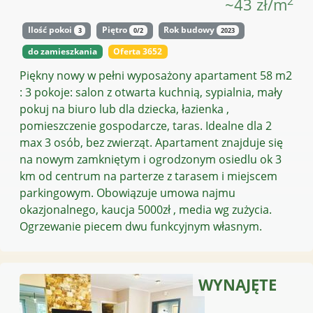
2
~43 zł/m
Ilość pokoi
Piętro
Rok budowy
3
0/2
2023
do zamieszkania
Oferta 3652
Piękny nowy w pełni wyposażony apartament 58 m2
: 3 pokoje: salon z otwarta kuchnią, sypialnia, mały
pokuj na biuro lub dla dziecka, łazienka ,
pomieszczenie gospodarcze, taras. Idealne dla 2
max 3 osób, bez zwierząt. Apartament znajduje się
na nowym zamkniętym i ogrodzonym osiedlu ok 3
km od centrum na parterze z tarasem i miejscem
parkingowym. Obowiązuje umowa najmu
okazjonalnego, kaucja 5000zł , media wg zużycia.
Ogrzewanie piecem dwu funkcyjnym własnym.
WYNAJĘTE