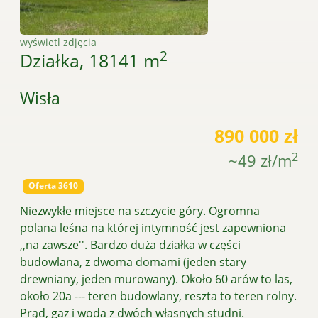
wyświetl zdjęcia
2
Działka, 18141 m
Wisła
890 000 zł
2
~49 zł/m
Oferta 3610
Niezwykłe miejsce na szczycie góry. Ogromna
polana leśna na której intymność jest zapewniona
,,na zawsze''. Bardzo duża działka w części
budowlana, z dwoma domami (jeden stary
drewniany, jeden murowany). Około 60 arów to las,
około 20a --- teren budowlany, reszta to teren rolny.
Prąd, gaz i woda z dwóch własnych studni.