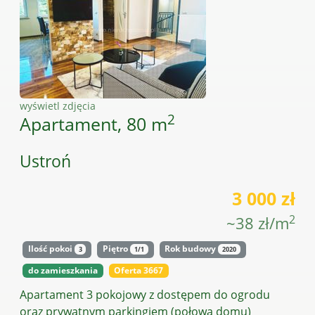
wyświetl zdjęcia
2
Apartament, 80 m
Ustroń
3 000 zł
2
~38 zł/m
Ilość pokoi
Piętro
Rok budowy
3
1/1
2020
do zamieszkania
Oferta 3667
Apartament 3 pokojowy z dostępem do ogrodu
oraz prywatnym parkingiem (połowa domu)