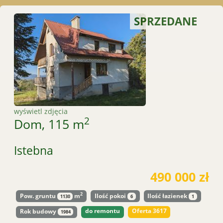
SPRZEDANE
wyświetl zdjęcia
2
Dom, 115 m
Istebna
490 000 zł
2
Pow. gruntu
m
Ilość pokoi
Ilość łazienek
1130
6
1
do remontu
Oferta 3617
Rok budowy
1984