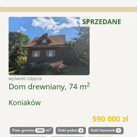
SPRZEDANE
wyświetl zdjęcia
2
Dom drewniany, 74 m
Koniaków
590 000 zł
2
Pow. gruntu
m
Ilość pokoi
Ilość łazienek
1751
3
1