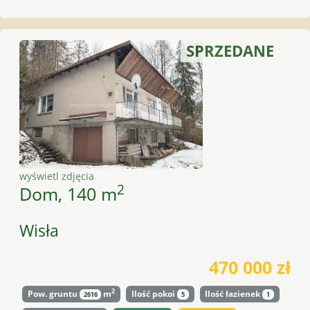
SPRZEDANE
wyświetl zdjęcia
2
Dom, 140 m
Wisła
470 000 zł
2
Pow. gruntu
m
Ilość pokoi
Ilość łazienek
2616
5
1